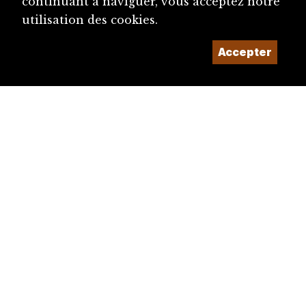
continuant à naviguer, vous acceptez notre
utilisation des cookies.
Accepter
diju@diju.ch
Proposer une notice
Un projet de la