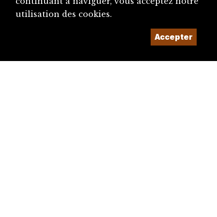
continuant à naviguer, vous acceptez notre
utilisation des cookies.
Accepter
diju@diju.ch
Proposer une notice
Un projet de la