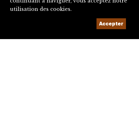
continuant à naviguer, vous acceptez notre
utilisation des cookies.
Accepter
diju@diju.ch
Proposer une notice
Un projet de la