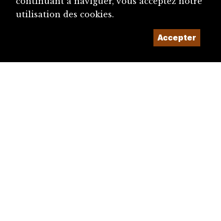
continuant à naviguer, vous acceptez notre
utilisation des cookies.
Accepter
diju@diju.ch
Proposer une notice
Un projet de la