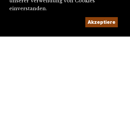
unserer Verwendung von Cookies
einverstanden.
Akzeptiere
diju@diju.ch
Artikel einreichen
Ein Projekt der