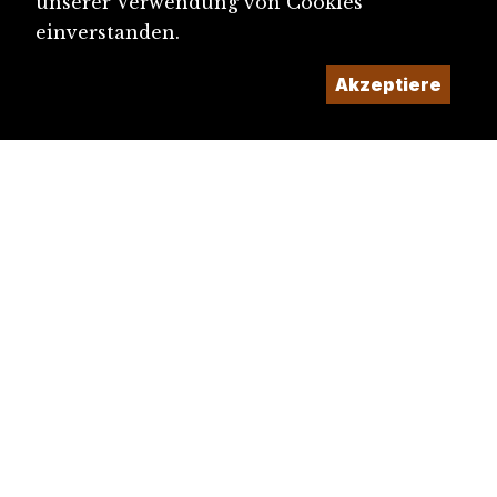
unserer Verwendung von Cookies
einverstanden.
Akzeptiere
diju@diju.ch
Artikel einreichen
Ein Projekt der