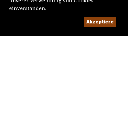
unserer Verwendung von Cookies
einverstanden.
Akzeptiere
diju@diju.ch
Artikel einreichen
Ein Projekt der