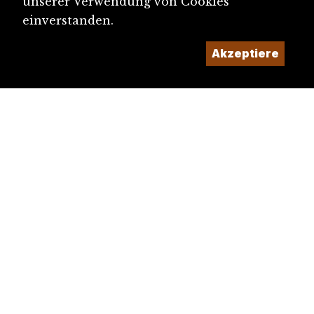
unserer Verwendung von Cookies
einverstanden.
Akzeptiere
diju@diju.ch
Artikel einreichen
Ein Projekt der