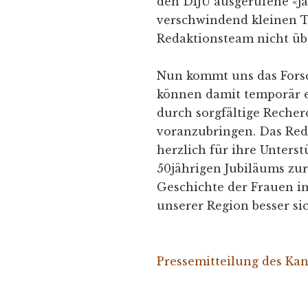
den DIJU ausgerufene «Ja
verschwindend kleinen Te
Redaktionsteam nicht übe
Nun kommt uns das Forsc
können damit temporär ei
durch sorgfältige Recher
voranzubringen. Das Red
herzlich für ihre Unterst
50jährigen Jubiläums zu
Geschichte der Frauen i
unserer Region besser si
Pressemitteilung des Kan