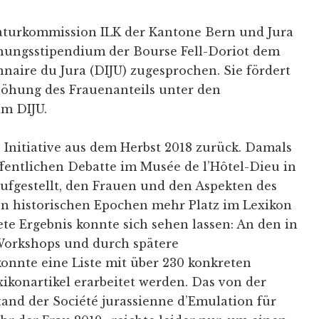
raturkommission ILK der Kantone Bern und Jura
schungsstipendium der Bourse Fell-Doriot dem
nnaire du Jura (DIJU) zugesprochen. Sie fördert
höhung des Frauenanteils unter den
im DIJU.
e Initiative aus dem Herbst 2018 zurück. Damals
ffentlichen Debatte im Musée de l’Hôtel-Dieu in
ufgestellt, den Frauen und den Aspekten des
en historischen Epochen mehr Platz im Lexikon
e Ergebnis konnte sich sehen lassen: An den in
Workshops und durch spätere
konnte eine Liste mit über 230 konkreten
ikonartikel erarbeitet werden. Das von der
and der Société jurassienne d’Emulation für