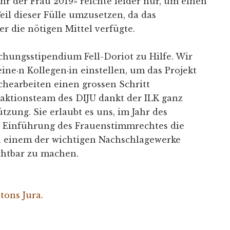
hr der Frau 2019» reichte leider nur, um einen
il dieser Fülle umzusetzen, da das
r die nötigen Mittel verfügte.
hungsstipendium Fell-Doriot zu Hilfe. Wir
ne·n Kollegen·in einstellen, um das Projekt
chearbeiten einen grossen Schritt
aktionsteam des DIJU dankt der ILK ganz
ützung. Sie erlaubt es uns, im Jahr des
r Einführung des Frauenstimmrechtes die
n einem der wichtigen Nachschlagewerke
chtbar zu machen.
tons Jura.