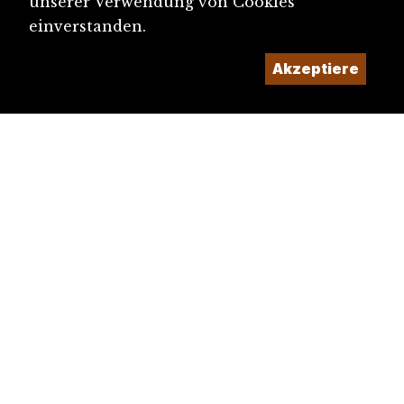
unserer Verwendung von Cookies
einverstanden.
Akzeptiere
diju@diju.ch
Artikel einreichen
Ein Projekt der