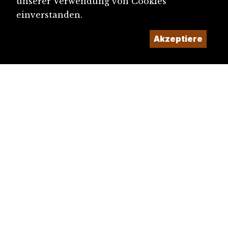
unserer Verwendung von Cookies
einverstanden.
Akzeptiere
diju@diju.ch
Artikel einreichen
Ein Projekt der