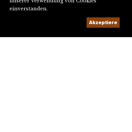
unserer Verwendung von Cookies
einverstanden.
Akzeptiere
diju@diju.ch
Artikel einreichen
Ein Projekt der