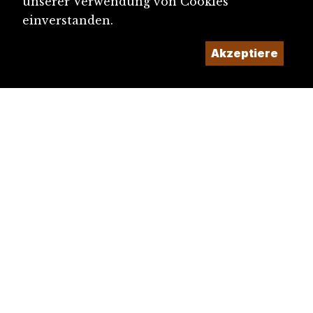
unserer Verwendung von Cookies
einverstanden.
Akzeptiere
diju@diju.ch
Artikel einreichen
Ein Projekt der