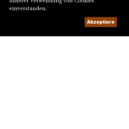
unserer Verwendung von Cookies
einverstanden.
Akzeptiere
diju@diju.ch
Artikel einreichen
Ein Projekt der