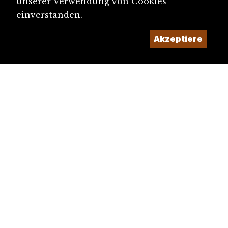
unserer Verwendung von Cookies
einverstanden.
Akzeptiere
diju@diju.ch
Artikel einreichen
Ein Projekt der