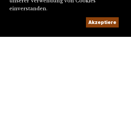
unserer Verwendung von Cookies
einverstanden.
Akzeptiere
diju@diju.ch
Artikel einreichen
Ein Projekt der