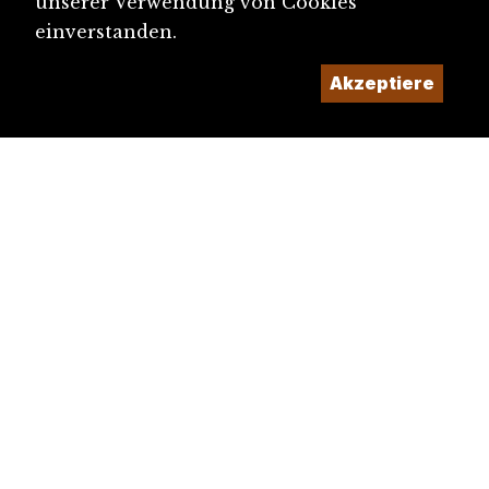
unserer Verwendung von Cookies
einverstanden.
Akzeptiere
diju@diju.ch
Artikel einreichen
Ein Projekt der