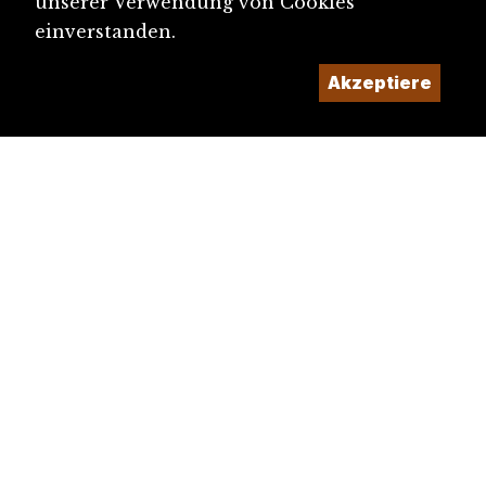
unserer Verwendung von Cookies
einverstanden.
Akzeptiere
diju@diju.ch
Artikel einreichen
Ein Projekt der