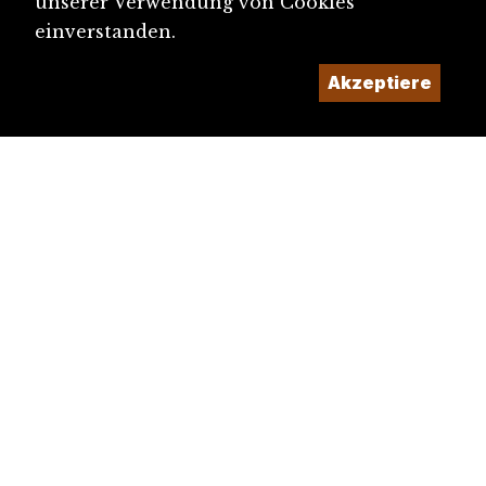
unserer Verwendung von Cookies
einverstanden.
Akzeptiere
diju@diju.ch
Artikel einreichen
Ein Projekt der