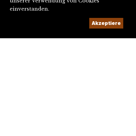
unserer Verwendung von Cookies
einverstanden.
Akzeptiere
diju@diju.ch
Artikel einreichen
Ein Projekt der