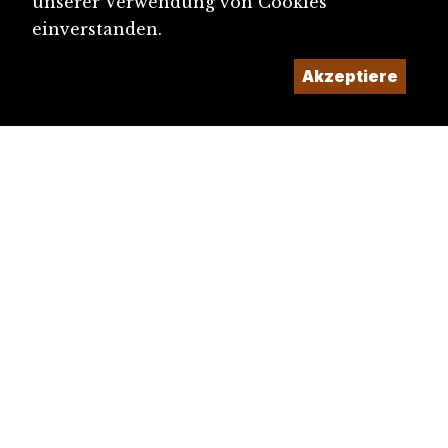
unserer Verwendung von Cookies
einverstanden.
Akzeptiere
diju@diju.ch
Artikel einreichen
Ein Projekt der