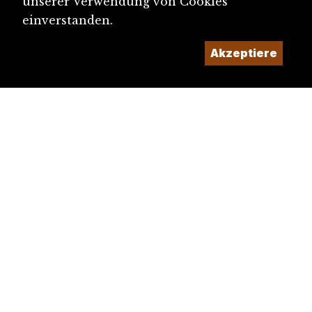
unserer Verwendung von Cookies
einverstanden.
Akzeptiere
diju@diju.ch
Artikel einreichen
Ein Projekt der