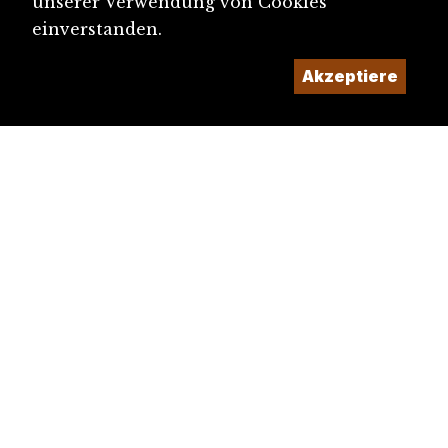
unserer Verwendung von Cookies
einverstanden.
Akzeptiere
diju@diju.ch
Artikel einreichen
Ein Projekt der