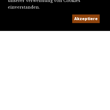
unserer Verwendung von Cookies
einverstanden.
Akzeptiere
diju@diju.ch
Artikel einreichen
Ein Projekt der