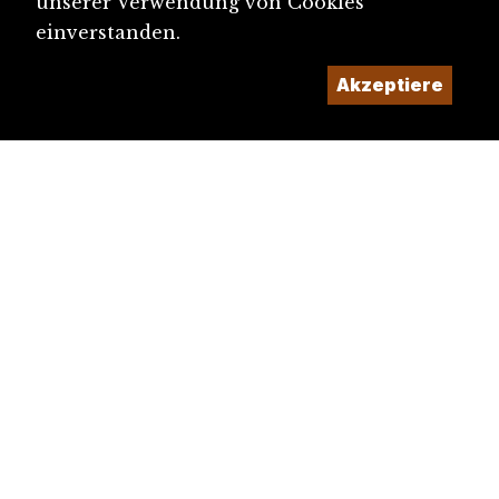
unserer Verwendung von Cookies
einverstanden.
Akzeptiere
diju@diju.ch
Artikel einreichen
Ein Projekt der