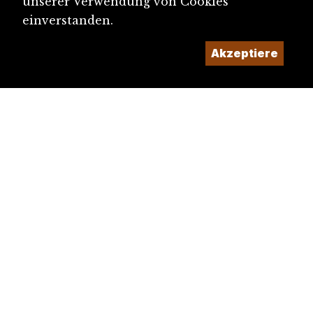
unserer Verwendung von Cookies
einverstanden.
Akzeptiere
diju@diju.ch
Artikel einreichen
Ein Projekt der