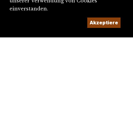
unserer Verwendung von Cookies
einverstanden.
Akzeptiere
diju@diju.ch
Artikel einreichen
Ein Projekt der