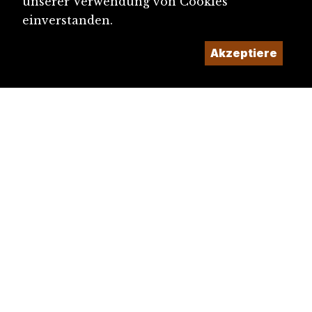
unserer Verwendung von Cookies
einverstanden.
Akzeptiere
diju@diju.ch
Artikel einreichen
Ein Projekt der