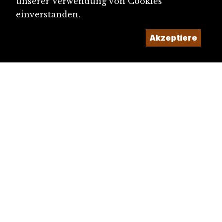
unserer Verwendung von Cookies
einverstanden.
Akzeptiere
diju@diju.ch
Artikel einreichen
Ein Projekt der