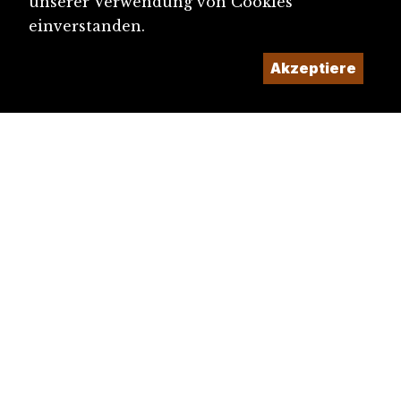
unserer Verwendung von Cookies
einverstanden.
Akzeptiere
diju@diju.ch
Artikel einreichen
Ein Projekt der