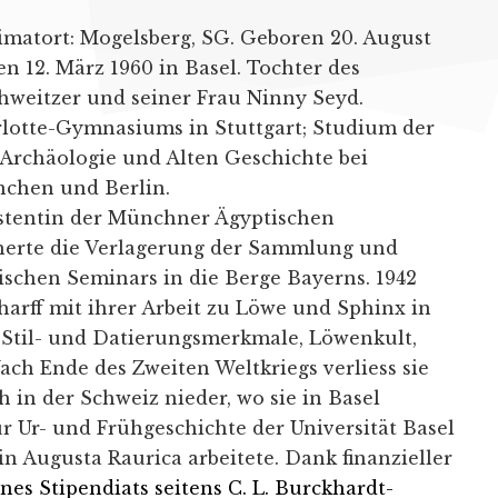
imatort: Mogelsberg, SG. Geboren 20. August
ben 12. März 1960 in Basel. Tochter des
weitzer und seiner Frau Ninny Seyd.
lotte-Gymnasiums in Stuttgart; Studium der
 Archäologie und Alten Geschichte bei
nchen und Berlin.
istentin der Münchner Ägyptischen
herte die Verlagerung der Sammlung und
ischen Seminars in die Berge Bayerns. 1942
harff mit ihrer Arbeit zu Löwe und Sphinx in
 Stil- und Datierungsmerkmale, Löwenkult,
ach Ende des Zweiten Weltkriegs verliess sie
h in der Schweiz nieder, wo sie in Basel
ür Ur- und Frühgeschichte der Universität Basel
in Augusta Raurica arbeitete. Dank finanzieller
nes Stipendiats seitens C. L. Burckhardt-