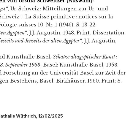
en von Ursula Schweitzer (Auswahl):
gst“
, Ur-Schweiz : Mitteilungen zur Ur- und
chweiz = La Suisse primitive : notices sur la
ologie suisses 10, Nr. 1 (1946), S. 13-22.
ten Ägypten“
, J.J. Augustin, 1948. Print. Dissertation.
sseits und Jenseits der alten Ägypter“
, J.J. Augustin,
nd Kunsthalle Basel,
Schätze altägyptischer Kunst :
 13. September 1953
, Basel: Kunsthalle Basel, 1953.
d Forschung an der Universität Basel zur Zeit der
gen Bestehens, Basel: Birkhäuser, 1960. Print; S.
Nathalie Wüthrich, 12/02/2025