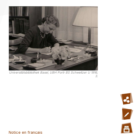
Universitätsbibliothek Basel, UBH Portr BS Schweitzer U 1916,
3.
Notice en français