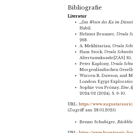
Bibliografie
Literatur
„Das Wesen des Ka im Diesseit
Habil.
Helmut Brunner,
Ursula S
268.
A. Mekhitarian,
Ursula Sch
Hans Stock,
Ursula Schweit
Altertumskunde[ZÄS] 85, (1
Peter Kaplony,
Ursula Schw
Morgenländischen Gesellsch
Warren R. Dawson, and Mo
London: Egypt Exploration 
Sophie von Prónay,
Eine Ä
2024/02 (2024), S. 9-10.
URL:
https://www.augustarauric
(Zugriff am: 28.01.2025)
Benno Schubiger,
Rückblic
URL:
https://www.kunstpreis-li