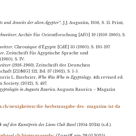
s und Jenseits der alten Ägypter“
, J.J. Augustin, 1956, S. 11. Print,
chweitzer
, Archiv für Orientforschung [AfO] 19 (1959-1960); S.
weitzer
, Chronique d'Égypte [CdÉ] 35 (1960); S. 195-197.
zer
, Zeitschrift für Ägyptische Sprache und
960), S. IV.
eitzer (1916-1960)
, Zeitschrift der Deutschen
aft [ZDMG] 112, Bd. 37 (1962), S. 1-5.
rris L. Bierbrier,
Who Was Who in Egyptology
. 4th revised ed.
Society, (2012), S. 497.
gyptologin in Augusta Raurica
, Augusta Raurica – Magazin
a.ch/neuigkeiten/die-herbstausgabe-des-
magazins-ist-da
k auf den Kunstpreis des Lions Club Basel
(1954-2024) (s.d.).
onsbasel.ch/hintergruende/
(Zugriff am: 28.01.2025).