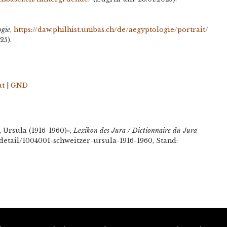
ogie
,
https://daw.philhist.unibas.ch/de/aegyptologie/portrait/
25).
at
|
GND
 Ursula (1916-1960)»,
Lexikon des Jura / Dictionnaire du Jura
s/detail/1004001-schweitzer-ursula-1916-1960, Stand: