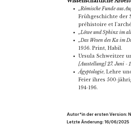
Wissenschaftliche Arbeit
„Römische Funde aus Au
Frühgeschichte der S
préhistoire et l’arché
„Löwe und Sphinx im al
„Das Wesen des Ka im Die
1956. Print, Habil.
Ursula Schweitzer u
[Ausstellung] 27. Juni -
Ägyptologie
, Lehre un
Feier ihres 500-jähri
194-196.
Autor*in der ersten Version: 
Letzte Änderung: 16/06/2025