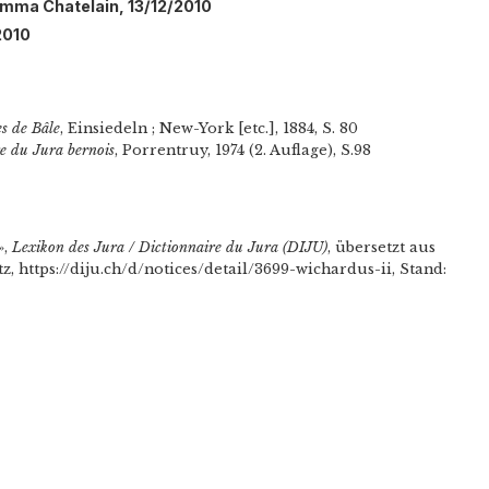
Emma Chatelain, 13/12/2010
2010
es de Bâle
, Einsiedeln ; New-York [etc.], 1884, S. 80
re du Jura bernois
, Porrentruy, 1974 (2. Auflage), S.98
»,
Lexikon des Jura / Dictionnaire du Jura (DIJU)
, übersetzt aus
, https://diju.ch/d/notices/detail/3699-wichardus-ii, Stand: