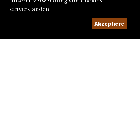
unserer Verwendung von Cookies
einverstanden.
Akzeptiere
diju@diju.ch
Artikel einreichen
Ein Projekt der