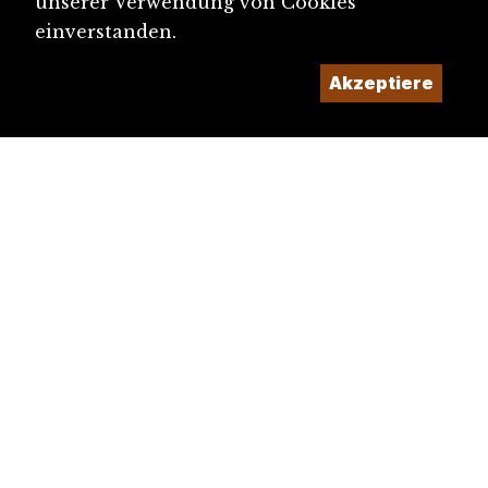
unserer Verwendung von Cookies
einverstanden.
Akzeptiere
diju@diju.ch
Artikel einreichen
Ein Projekt der