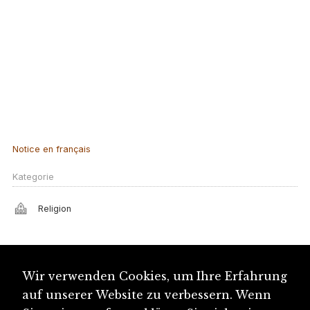
Notice en français
Kategorie
Religion
Ähnliche Artikel
Wir verwenden Cookies, um Ihre Erfahrung
Laufental, Kantonswechsel
auf unserer Website zu verbessern. Wenn
Interjurassische Versammlung (IJV)