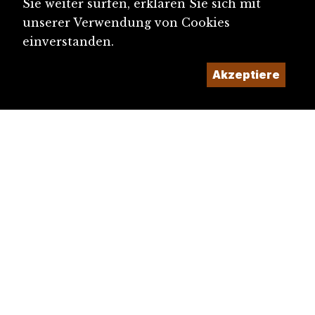
Sie weiter surfen, erklären Sie sich mit
Valbirse
unserer Verwendung von Cookies
Secret, Le
einverstanden.
Association jurassienne d’animation culture...
Akzeptiere
Atelier de gravure Moutier / Atelier für Gra...
Berner Finanzaffäre
St. Wendelinskapelle, Kleinblauen
Laufentalvertrag
Eichin, Bettina (1942-)
St-Pierre-et-Paul, Vermes
Jüdischer Friedhof in Zwingen