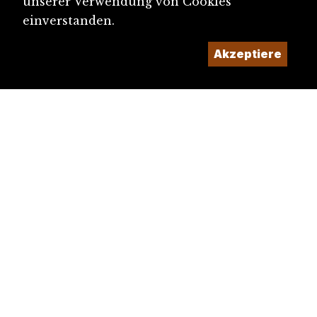
unserer Verwendung von Cookies
einverstanden.
Akzeptiere
diju@diju.ch
Artikel einreichen
Ein Projekt der