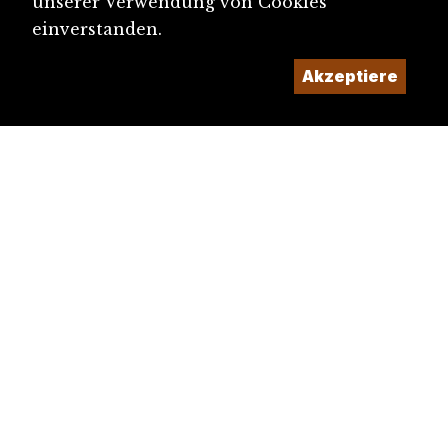
unserer Verwendung von Cookies
einverstanden.
Akzeptiere
diju@diju.ch
Artikel einreichen
Ein Projekt der