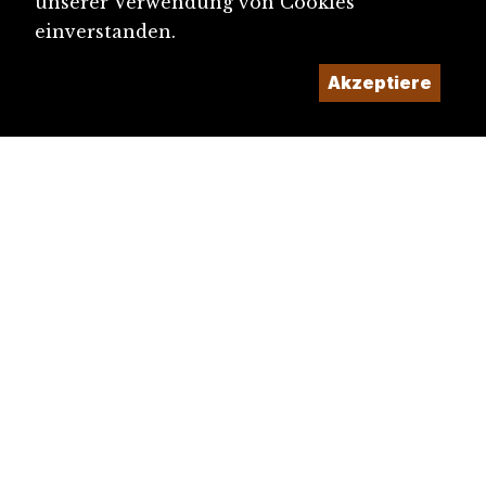
unserer Verwendung von Cookies
einverstanden.
Akzeptiere
diju@diju.ch
Artikel einreichen
Ein Projekt der