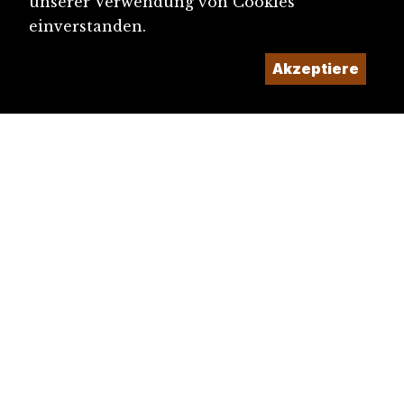
unserer Verwendung von Cookies
einverstanden.
Akzeptiere
diju@diju.ch
Artikel einreichen
Ein Projekt der