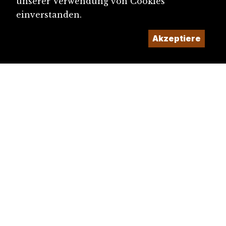
unserer Verwendung von Cookies
einverstanden.
Akzeptiere
diju@diju.ch
Artikel einreichen
Ein Projekt der