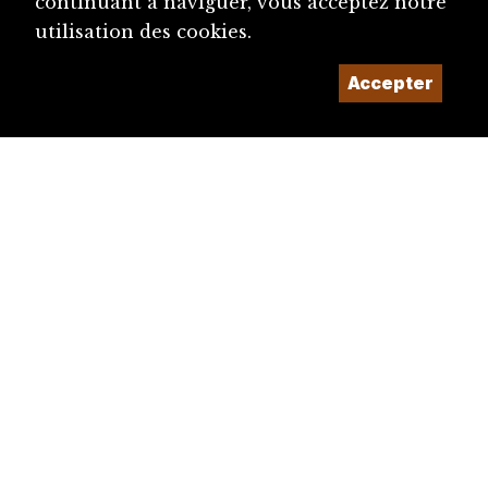
continuant à naviguer, vous acceptez notre
utilisation des cookies.
Accepter
diju@diju.ch
Proposer une notice
Un projet de la