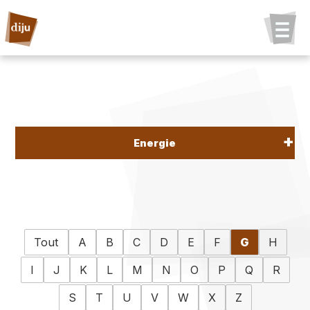
Energie
Tout
A
B
C
D
E
F
G
H
I
J
K
L
M
N
O
P
Q
R
S
T
U
V
W
X
Z