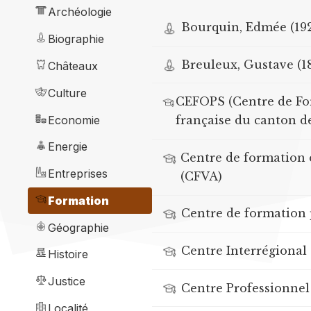
Archéologie
Bourquin, Edmée (19
Biographie
Breuleux, Gustave (1
Châteaux
Culture
CEFOPS (Centre de For
Economie
française du canton d
Energie
Centre de formation e
Entreprises
(CFVA)
Formation
Centre de formation 
Géographie
Centre Interrégional
Histoire
Justice
Centre Professionnel 
Localité