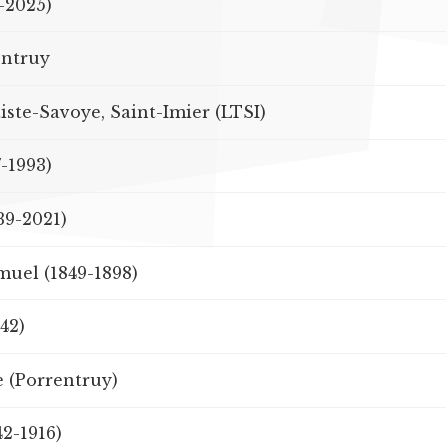
2-2025)
entruy
ste-Savoye, Saint-Imier (LTSI)
-1993)
39-2021)
uel (1849-1898)
942)
e (Porrentruy)
42-1916)