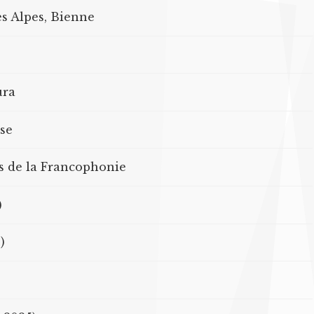
s Alpes, Bienne
ura
sse
rs de la Francophonie
)
)