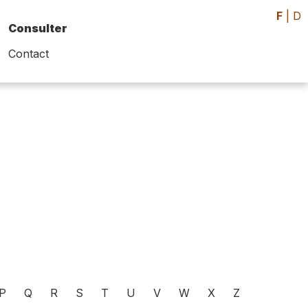
F
|
D
Consulter
Contact
P
Q
R
S
T
U
V
W
X
Z