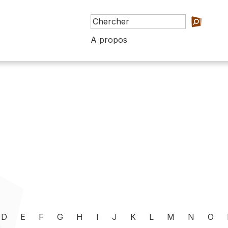
A propos
D
E
F
G
H
I
J
K
L
M
N
O