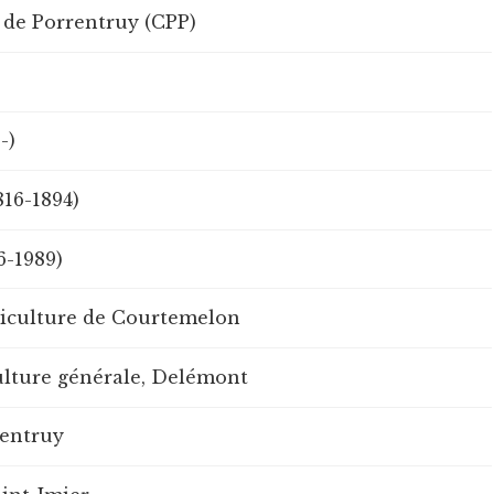
 de Porrentruy (CPP)
-)
816-1894)
6-1989)
riculture de Courtemelon
ulture générale, Delémont
rentruy