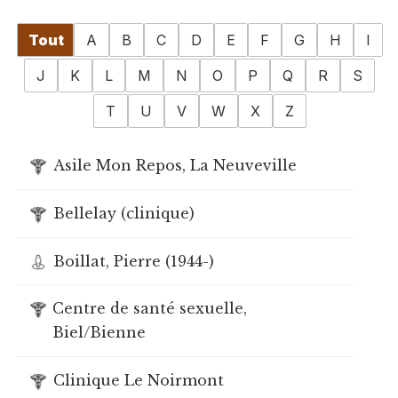
Tout
A
B
C
D
E
F
G
H
I
J
K
L
M
N
O
P
Q
R
S
T
U
V
W
X
Z
Asile Mon Repos, La Neuveville
Bellelay (clinique)
Boillat, Pierre (1944-)
Centre de santé sexuelle,
Biel/Bienne
Clinique Le Noirmont