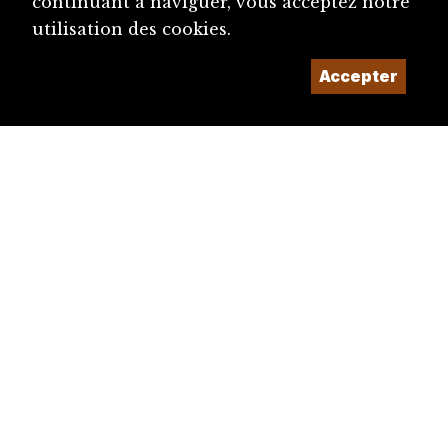
continuant à naviguer, vous acceptez notre
utilisation des cookies.
Accepter
diju@diju.ch
Proposer une notice
Un projet de la