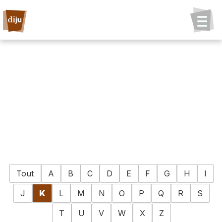
Tout
A
B
C
D
E
F
G
H
I
J
K
L
M
N
O
P
Q
R
S
T
U
V
W
X
Z