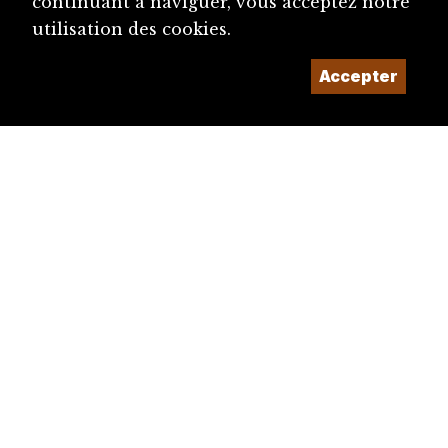
continuant à naviguer, vous acceptez notre
utilisation des cookies.
Accepter
diju@diju.ch
Proposer une notice
Un projet de la