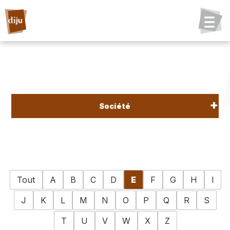
Société
Tout
A
B
C
D
E
F
G
H
I
J
K
L
M
N
O
P
Q
R
S
T
U
V
W
X
Z