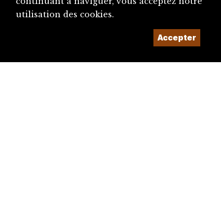
continuant à naviguer, vous acceptez notre
utilisation des cookies.
Accepter
diju@diju.ch
Proposer une notice
Un projet de la