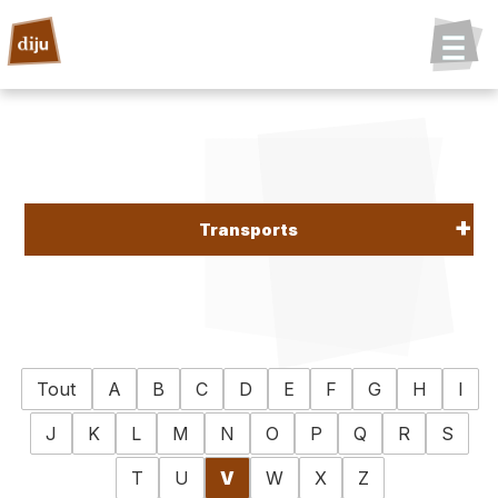
Transports
Tout
A
B
C
D
E
F
G
H
I
J
K
L
M
N
O
P
Q
R
S
T
U
V
W
X
Z