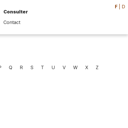
F
|
D
Consulter
Contact
P
Q
R
S
T
U
V
W
X
Z