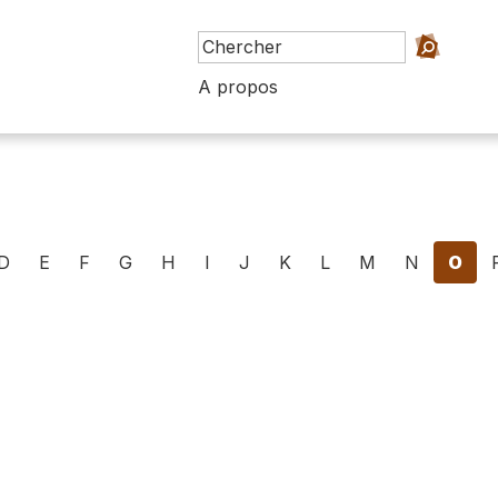
A propos
D
E
F
G
H
I
J
K
L
M
N
O