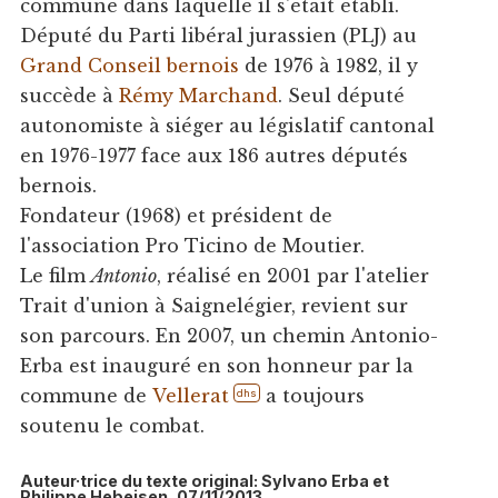
commune dans laquelle il s'était établi.
Député du Parti libéral jurassien (PLJ) au
Grand Conseil bernois
de 1976 à 1982, il y
succède à
Rémy Marchand
. Seul député
autonomiste à siéger au législatif cantonal
en 1976-1977 face aux 186 autres députés
bernois.
Fondateur (1968) et président de
l'association Pro Ticino de Moutier.
Le film
Antonio
, réalisé en 2001 par l'atelier
Trait d'union à Saignelégier, revient sur
son parcours. En 2007, un chemin Antonio-
Erba est inauguré en son honneur par la
commune de
Vellerat
a toujours
dhs
soutenu le combat.
Auteur·trice du texte original: Sylvano Erba et
Philippe Hebeisen, 07/11/2013