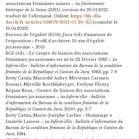
associations féminines suisses », in
Dictionnaire
historique de la Suisse (DHS)
, version du 29.01.2021,
traduit de l’allemand. Online:
https://hls-dhs-
dss.ch/fr/articles/058079/2021-01-29/
(consulté le
dhs
19.04.2022)
Bureau de l’égalité (EGA), Jura (éd), Panneaux de
l’exposition « Profil d'archives: 35 ans d'égalité
jurassienne », 2015
BCF (éd), « Le Centre de liaison des associations
féminines jurassiennes est né le 22 février 1983 », in
Inform'elles : bulletin d'information du Bureau de la condition
féminine de la République et Canton du Jura
, 1983, pp. 7-9
Betty Cattin, Mariethé Aubry-Mertenat, Carmen
Bossart, Mireille Roethlisberger, Evelyne Fleury,
Régina Rion, « Centre de liaison des associations
féminines jurassiennes », in
Inform'elles : bulletin
d'information du Bureau de la condition féminine de la
République et Canton du Jura
, 2000, pp. 2-7
Betty Cattin, Marie-Josèphe Lachat, « Hommage à
Danièle Laissue », in
Inform'elles : bulletin d'information du
Bureau de la condition féminine de la République et Canton du
Jura
, 1984