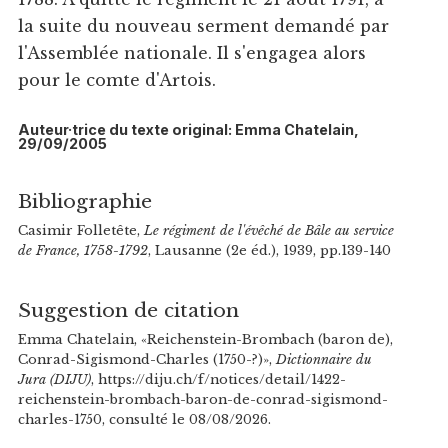
la suite du nouveau serment demandé par
l'Assemblée nationale. Il s'engagea alors
pour le comte d'Artois.
Auteur·trice du texte original: Emma Chatelain,
29/09/2005
Bibliographie
Casimir Folletête,
Le régiment de l'évêché de Bâle au service
de France, 1758-1792
, Lausanne (2e éd.), 1939, pp.139-140
Suggestion de citation
Emma Chatelain, «Reichenstein-Brombach (baron de),
Conrad-Sigismond-Charles (1750-?)»,
Dictionnaire du
Jura (DIJU)
, https://diju.ch/f/notices/detail/1422-
reichenstein-brombach-baron-de-conrad-sigismond-
charles-1750, consulté le 08/08/2026.