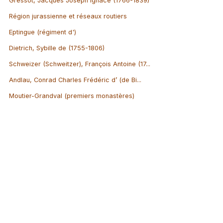
Gressot, Jacques Joseph Ignace (1766-1839)
Région jurassienne et réseaux routiers
Eptingue (régiment d')
Dietrich, Sybille de (1755-1806)
Schweizer (Schweitzer), François Antoine (17...
Andlau, Conrad Charles Frédéric d’ (de Bi...
Moutier-Grandval (premiers monastères)